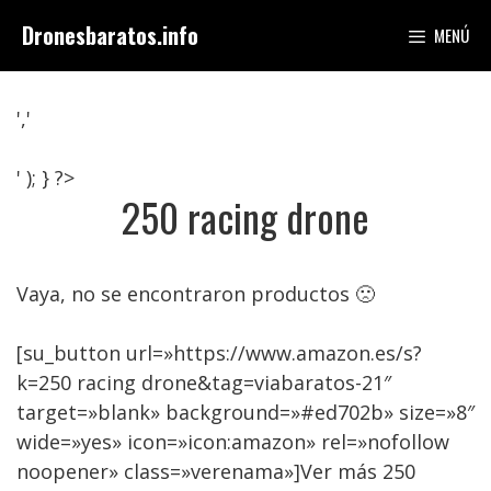
Saltar
Dronesbaratos.info
MENÚ
al
contenido
','
' ); } ?>
250 racing drone
Vaya, no se encontraron productos 🙁
[su_button url=»https://www.amazon.es/s?
k=250 racing drone&tag=viabaratos-21″
target=»blank» background=»#ed702b» size=»8″
wide=»yes» icon=»icon:amazon» rel=»nofollow
noopener» class=»verenama»]Ver más 250