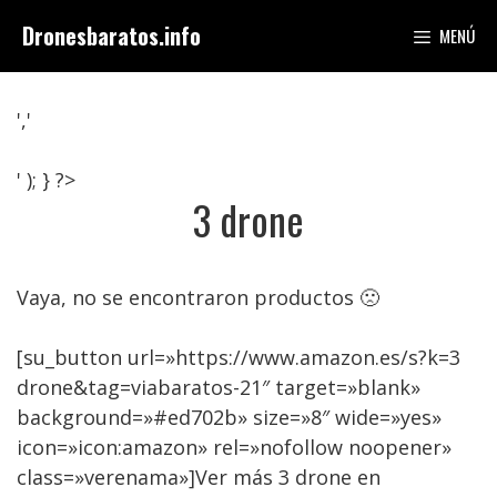
Saltar
Dronesbaratos.info
MENÚ
al
contenido
','
' ); } ?>
3 drone
Vaya, no se encontraron productos 🙁
[su_button url=»https://www.amazon.es/s?k=3
drone&tag=viabaratos-21″ target=»blank»
background=»#ed702b» size=»8″ wide=»yes»
icon=»icon:amazon» rel=»nofollow noopener»
class=»verenama»]Ver más 3 drone en