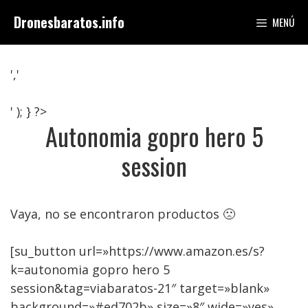
Saltar
Dronesbaratos.info
MENÚ
al
contenido
','
' ); } ?>
Autonomia gopro hero 5
session
Vaya, no se encontraron productos 🙁
[su_button url=»https://www.amazon.es/s?
k=autonomia gopro hero 5
session&tag=viabaratos-21″ target=»blank»
background=»#ed702b» size=»8″ wide=»yes»