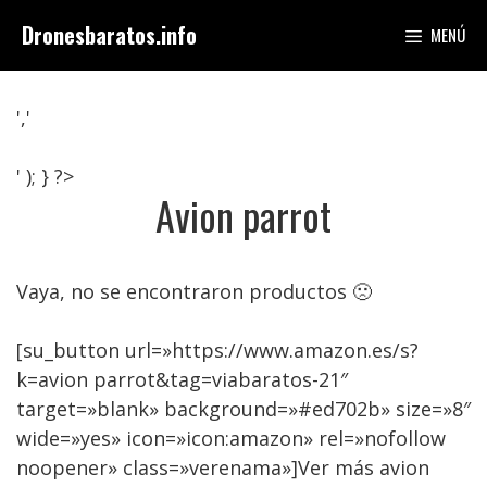
Saltar
Dronesbaratos.info
MENÚ
al
contenido
','
' ); } ?>
Avion parrot
Vaya, no se encontraron productos 🙁
[su_button url=»https://www.amazon.es/s?
k=avion parrot&tag=viabaratos-21″
target=»blank» background=»#ed702b» size=»8″
wide=»yes» icon=»icon:amazon» rel=»nofollow
noopener» class=»verenama»]Ver más avion