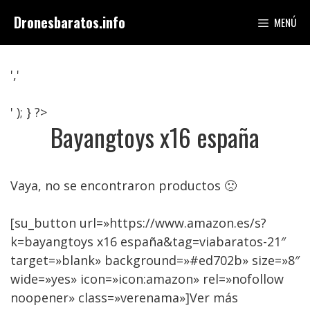
Saltar
Dronesbaratos.info
MENÚ
al
contenido
','
' ); } ?>
Bayangtoys x16 españa
Vaya, no se encontraron productos 🙁
[su_button url=»https://www.amazon.es/s?
k=bayangtoys x16 españa&tag=viabaratos-21″
target=»blank» background=»#ed702b» size=»8″
wide=»yes» icon=»icon:amazon» rel=»nofollow
noopener» class=»verenama»]Ver más