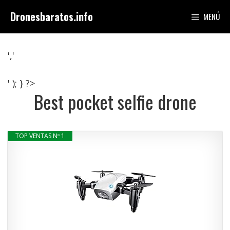
Saltar
Dronesbaratos.info
MENÚ
al
contenido
','
' ); } ?>
Best pocket selfie drone
TOP VENTAS Nº 1