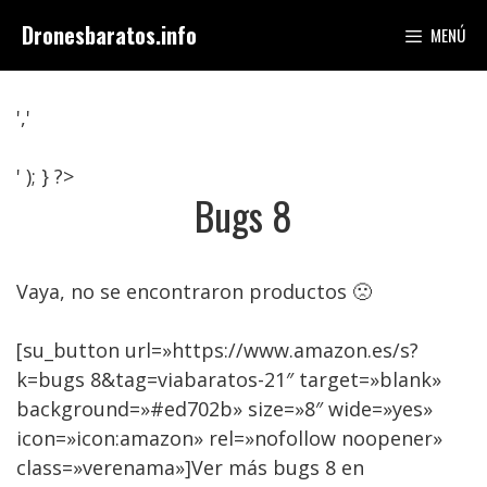
Saltar
Dronesbaratos.info
MENÚ
al
contenido
','
' ); } ?>
Bugs 8
Vaya, no se encontraron productos 🙁
[su_button url=»https://www.amazon.es/s?
k=bugs 8&tag=viabaratos-21″ target=»blank»
background=»#ed702b» size=»8″ wide=»yes»
icon=»icon:amazon» rel=»nofollow noopener»
class=»verenama»]Ver más bugs 8 en