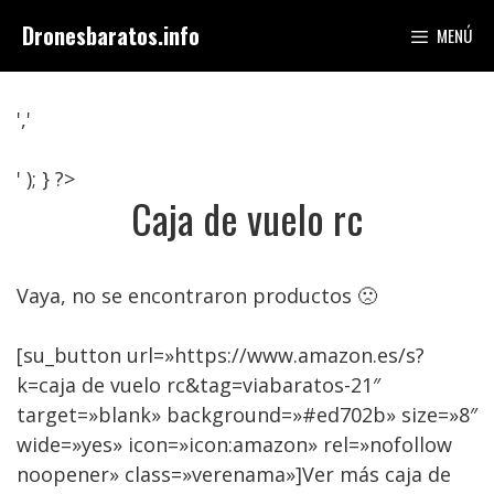
Saltar
Dronesbaratos.info
MENÚ
al
contenido
','
' ); } ?>
Caja de vuelo rc
Vaya, no se encontraron productos 🙁
[su_button url=»https://www.amazon.es/s?
k=caja de vuelo rc&tag=viabaratos-21″
target=»blank» background=»#ed702b» size=»8″
wide=»yes» icon=»icon:amazon» rel=»nofollow
noopener» class=»verenama»]Ver más caja de