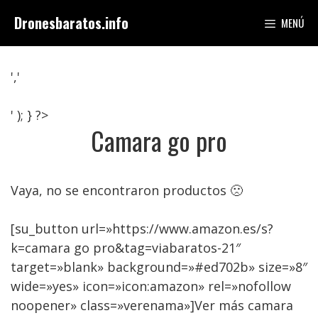
Saltar
Dronesbaratos.info
MENÚ
al
contenido
','
' ); } ?>
Camara go pro
Vaya, no se encontraron productos 🙁
[su_button url=»https://www.amazon.es/s?
k=camara go pro&tag=viabaratos-21″
target=»blank» background=»#ed702b» size=»8″
wide=»yes» icon=»icon:amazon» rel=»nofollow
noopener» class=»verenama»]Ver más camara