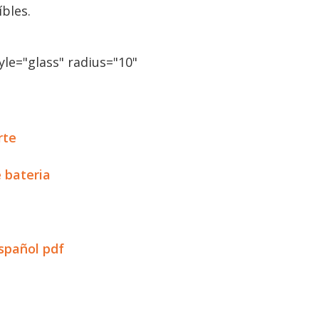
íbles.
le="glass" radius="10"
rte
e bateria
spañol pdf