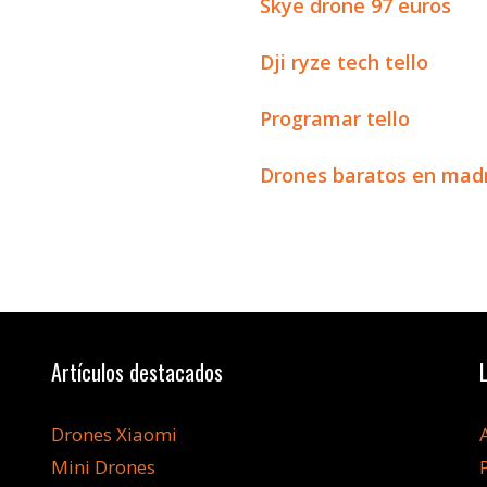
Skye drone 97 euros
Dji ryze tech tello
Programar tello
Drones baratos en mad
Artículos destacados
Drones Xiaomi
Mini Drones