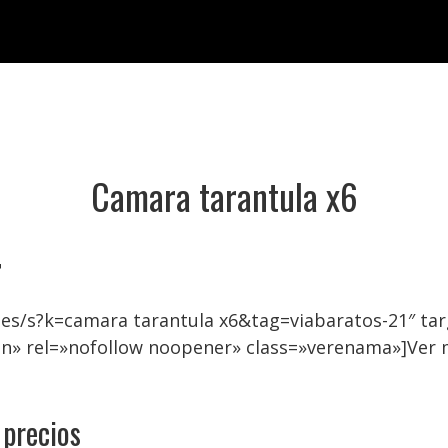
Camara tarantula x6

.es/s?k=camara tarantula x6&tag=viabaratos-21″ t
on» rel=»nofollow noopener» class=»verenama»]Ver 
 precios