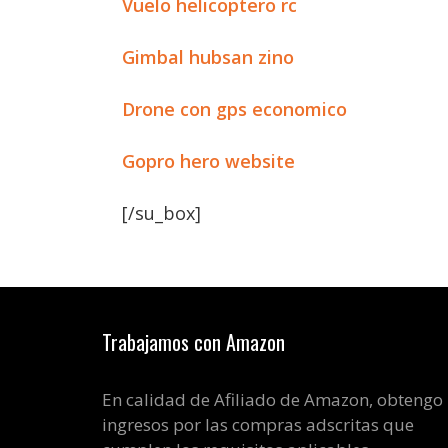
Vuelo helicoptero rc
Gimbal hubsan zino
Drone con gps economico
Gopro hero website
[/su_box]
Trabajamos con Amazon
En calidad de Afiliado de Amazon, obtengo
ingresos por las compras adscritas que