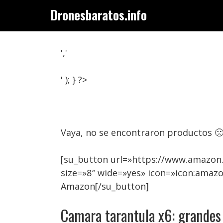
Saltar
Dronesbaratos.info
al
contenido
','
' ); } ?>
Vaya, no se encontraron productos 
[su_button url=»https://www.amazon
size=»8″ wide=»yes» icon=»icon:amaz
Amazon[/su_button]
Camara tarantula x6: grandes