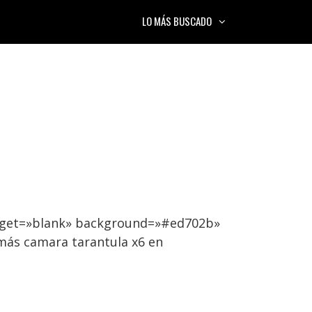
LO MÁS BUSCADO
arget=»blank» background=»#ed702b»
más camara tarantula x6 en