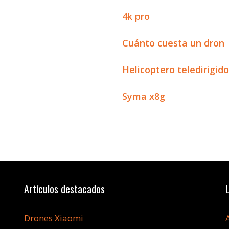
4k pro
Cuánto cuesta un dron
Helicoptero teledirigid
Syma x8g
Artículos destacados
Drones Xiaomi