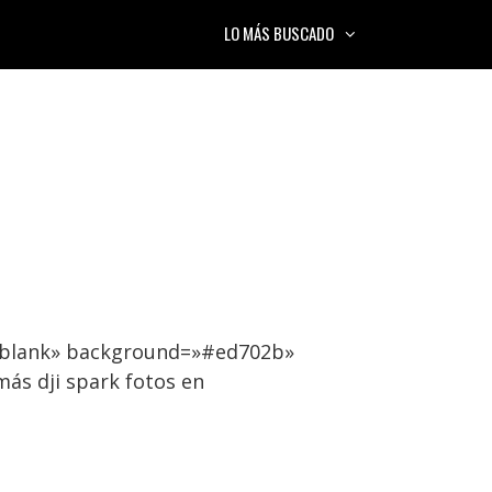
LO MÁS BUSCADO
=»blank» background=»#ed702b»
ás dji spark fotos en