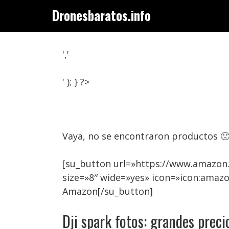
Saltar
Dronesbaratos.info
al
contenido
','
' ); } ?>
Vaya, no se encontraron productos 
[su_button url=»https://www.amazon.
size=»8″ wide=»yes» icon=»icon:amaz
Amazon[/su_button]
Dji spark fotos: grandes preci