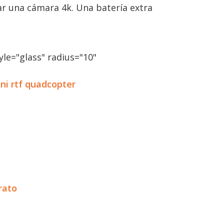
r una cámara 4k. Una batería extra
le="glass" radius="10"
ni rtf quadcopter
rato