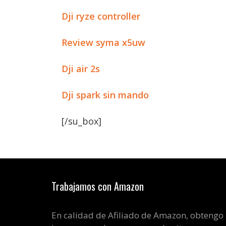
Dji ryze controller
Review syma x5uw
Dji air 2s
Dji spark sin mando
[/su_box]
Trabajamos con Amazon
En calidad de Afiliado de Amazon, obtengo