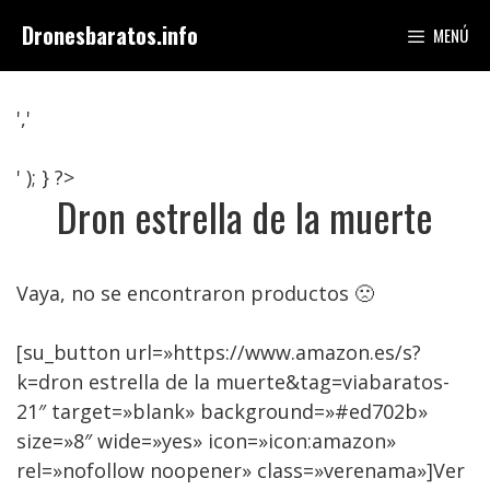
Saltar
Dronesbaratos.info
MENÚ
al
contenido
','
' ); } ?>
Dron estrella de la muerte
Vaya, no se encontraron productos 🙁
[su_button url=»https://www.amazon.es/s?
k=dron estrella de la muerte&tag=viabaratos-
21″ target=»blank» background=»#ed702b»
size=»8″ wide=»yes» icon=»icon:amazon»
rel=»nofollow noopener» class=»verenama»]Ver