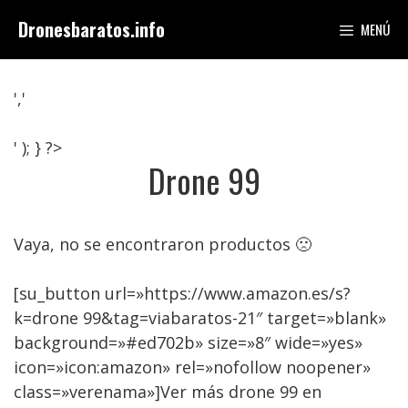
Saltar
Dronesbaratos.info
MENÚ
al
contenido
','
' ); } ?>
Drone 99
Vaya, no se encontraron productos 🙁
[su_button url=»https://www.amazon.es/s?
k=drone 99&tag=viabaratos-21″ target=»blank»
background=»#ed702b» size=»8″ wide=»yes»
icon=»icon:amazon» rel=»nofollow noopener»
class=»verenama»]Ver más drone 99 en