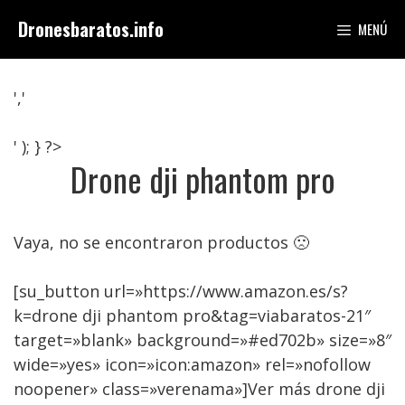
Saltar
Dronesbaratos.info
MENÚ
al
contenido
','
' ); } ?>
Drone dji phantom pro
Vaya, no se encontraron productos 🙁
[su_button url=»https://www.amazon.es/s?
k=drone dji phantom pro&tag=viabaratos-21″
target=»blank» background=»#ed702b» size=»8″
wide=»yes» icon=»icon:amazon» rel=»nofollow
noopener» class=»verenama»]Ver más drone dji