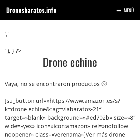
Saltar
Dronesbaratos.info
MENÚ
al
contenido
','
' ); } ?>
Drone echine
Vaya, no se encontraron productos 🙁
[su_button url=»https://www.amazon.es/s?
k=drone echine&tag=viabaratos-21″
target=»blank» background=»#ed702b» size=»8″
wide=»yes» icon=»icon:amazon» rel=»nofollow
noopener» class=»verenama»]Ver más drone