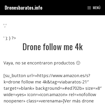
Saltar
Dronesbaratos.info
MENÚ
al
contenido
','
' ); } ?>
Drone follow me 4k
Vaya, no se encontraron productos 🙁
[su_button url=»https://www.amazon.es/s?
k=drone follow me 4k&tag=viabaratos-21″
target=»blank» background=»#ed702b» size=»8″
wide=»yes» icon=»icon:amazon» rel=»nofollow
noopener» class=»verenama»]Ver más drone