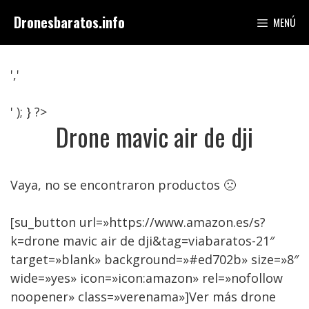
Saltar
Dronesbaratos.info
MENÚ
al
contenido
','
' ); } ?>
Drone mavic air de dji
Vaya, no se encontraron productos 🙁
[su_button url=»https://www.amazon.es/s?
k=drone mavic air de dji&tag=viabaratos-21″
target=»blank» background=»#ed702b» size=»8″
wide=»yes» icon=»icon:amazon» rel=»nofollow
noopener» class=»verenama»]Ver más drone