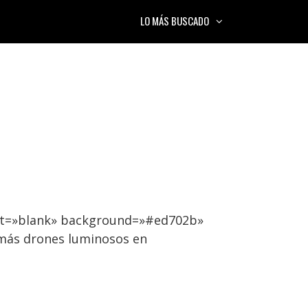
LO MÁS BUSCADO
get=»blank» background=»#ed702b»
 más drones luminosos en