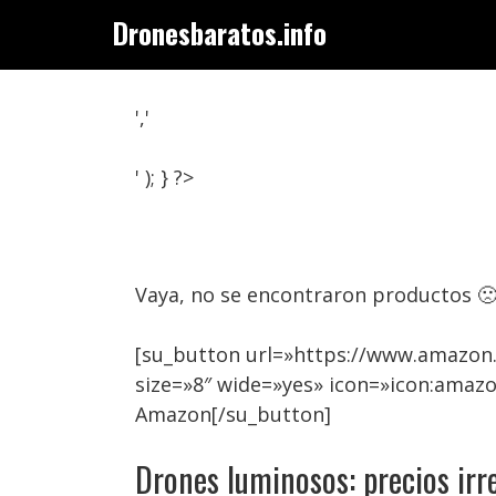
Saltar
Dronesbaratos.info
al
contenido
','
' ); } ?>
Vaya, no se encontraron productos 
[su_button url=»https://www.amazon
size=»8″ wide=»yes» icon=»icon:amaz
Amazon[/su_button]
Drones luminosos: precios irre