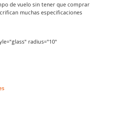
mpo de vuelo sin tener que comprar
acrifican muchas especificaciones
le="glass" radius="10"
es