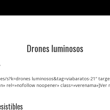
Drones luminosos

.es/s?k=drones luminosos&tag=viabaratos-21″ tar
on» rel=»nofollow noopener» class=»verenama»]Ver
sistibles