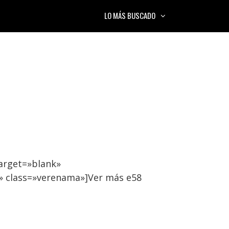
LO MÁS BUSCADO
arget=»blank»
» class=»verenama»]Ver más e58