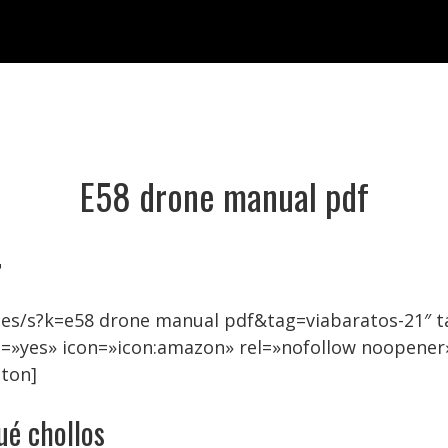
E58 drone manual pdf

es/s?k=e58 drone manual pdf&tag=viabaratos-21″ t
=»yes» icon=»icon:amazon» rel=»nofollow noopener
ton]
ué chollos