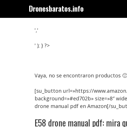
Saltar
Dronesbaratos.info
al
contenido
','
' ); } ?>
Vaya, no se encontraron productos 
[su_button url=»https://www.amazon.
background=»#ed702b» size=»8″ wide
drone manual pdf en Amazon[/su_but
E58 drone manual pdf: mira q