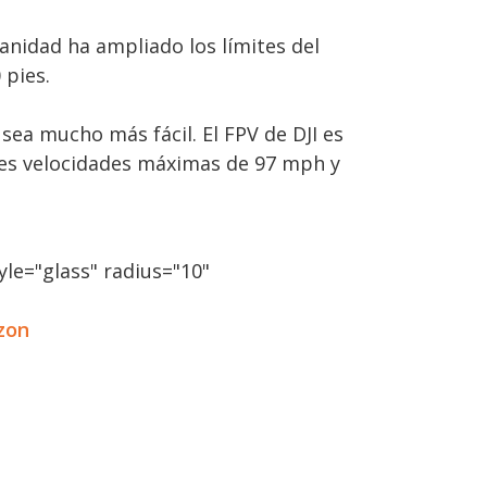
anidad ha ampliado los límites del
 pies.
sea mucho más fácil. El FPV de DJI es
ntes velocidades máximas de 97 mph y
le="glass" radius="10"
zon