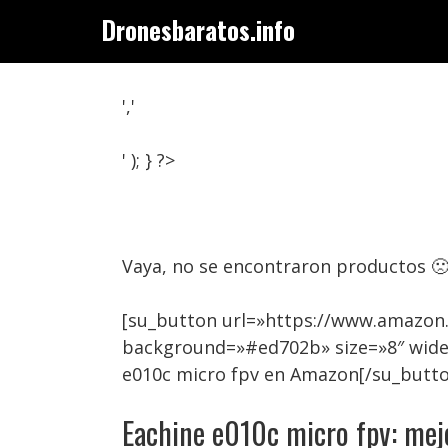
Saltar
Dronesbaratos.info
al
contenido
','
' ); } ?>
Vaya, no se encontraron productos 
[su_button url=»https://www.amazon.
background=»#ed702b» size=»8″ wide
e010c micro fpv en Amazon[/su_butt
Eachine e010c micro fpv: mej