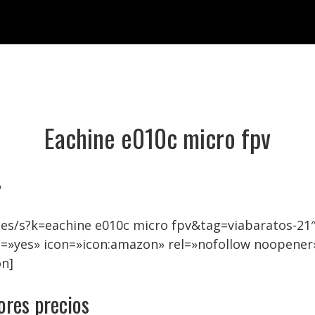
Eachine e010c micro fpv

es/s?k=eachine e010c micro fpv&tag=viabaratos-21″
=»yes» icon=»icon:amazon» rel=»nofollow noopener
on]
ores precios