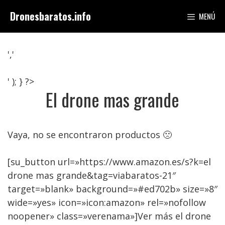
Saltar
Dronesbaratos.info
MENÚ
al
contenido
','
' ); } ?>
El drone mas grande
Vaya, no se encontraron productos 🙁
[su_button url=»https://www.amazon.es/s?k=el
drone mas grande&tag=viabaratos-21″
target=»blank» background=»#ed702b» size=»8″
wide=»yes» icon=»icon:amazon» rel=»nofollow
noopener» class=»verenama»]Ver más el drone