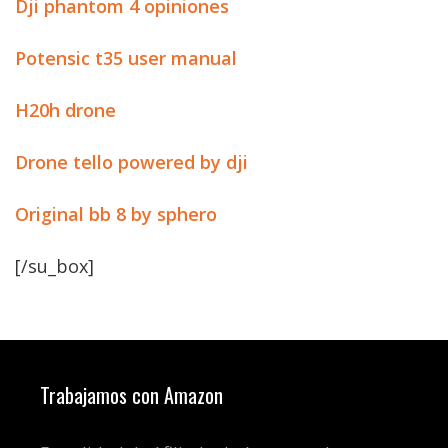
Dji phantom 4 opiniones
Potensic t35 user manual
H20h drone
Drone tello powered by dji
Original bb 8 by sphero
[/su_box]
Trabajamos con Amazon