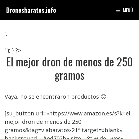
Saltar
Dronesbaratos.info
MENÚ
al
contenido
','
' ); } ?>
El mejor dron de menos de 250
gramos
Vaya, no se encontraron productos 🙁
[su_button url=»https://www.amazon.es/s?k=el
mejor dron de menos de 250
gramos&tag=viabaratos-21″ target=»blank»
background=»#ed702b» size=»8″ wide=»yes»