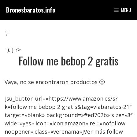
Saltar
Dronesbaratos.info
MENÚ
al
contenido
','
' ); } ?>
Follow me bebop 2 gratis
Vaya, no se encontraron productos 🙁
[su_button url=»https://www.amazon.es/s?
k=follow me bebop 2 gratis&tag=viabaratos-21″
target=»blank» background=»#ed702b» size=»8″
wide=»yes» icon=»icon:amazon» rel=»nofollow
noopener» class=»verenama»]Ver más follow