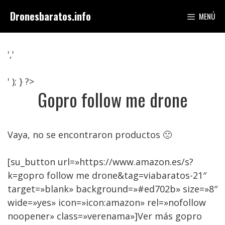
Saltar
Dronesbaratos.info
MENÚ
al
contenido
','
' ); } ?>
Gopro follow me drone
Vaya, no se encontraron productos 🙁
[su_button url=»https://www.amazon.es/s?
k=gopro follow me drone&tag=viabaratos-21″
target=»blank» background=»#ed702b» size=»8″
wide=»yes» icon=»icon:amazon» rel=»nofollow
noopener» class=»verenama»]Ver más gopro