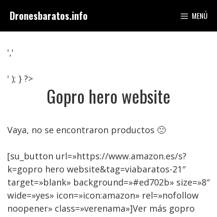
Saltar
Dronesbaratos.info
MENÚ
al
contenido
','
' ); } ?>
Gopro hero website
Vaya, no se encontraron productos 🙁
[su_button url=»https://www.amazon.es/s?
k=gopro hero website&tag=viabaratos-21″
target=»blank» background=»#ed702b» size=»8″
wide=»yes» icon=»icon:amazon» rel=»nofollow
noopener» class=»verenama»]Ver más gopro