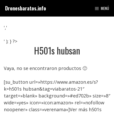
Saltar
Dronesbaratos.info
MENÚ
al
contenido
','
' ); } ?>
H501s hubsan
Vaya, no se encontraron productos 🙁
[su_button url=»https://www.amazon.es/s?
k=h501s hubsan&tag=viabaratos-21″
target=»blank» background=»#ed702b» size=»8″
wide=»yes» icon=»icon:amazon» rel=»nofollow
noopener» class=»verenama»]Ver más h501s