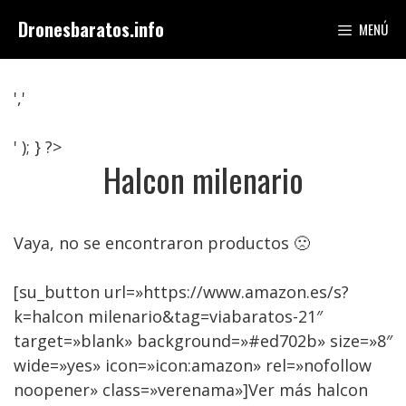
Saltar
Dronesbaratos.info
MENÚ
al
contenido
','
' ); } ?>
Halcon milenario
Vaya, no se encontraron productos 🙁
[su_button url=»https://www.amazon.es/s?
k=halcon milenario&tag=viabaratos-21″
target=»blank» background=»#ed702b» size=»8″
wide=»yes» icon=»icon:amazon» rel=»nofollow
noopener» class=»verenama»]Ver más halcon