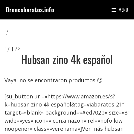
Saltar
Dronesbaratos.info
MENÚ
al
contenido
','
' ); } ?>
Hubsan zino 4k español
Vaya, no se encontraron productos 🙁
[su_button url=»https://www.amazon.es/s?
k=hubsan zino 4k español&tag=viabaratos-21″
target=»blank» background=»#ed702b» size=»8″
wide=»yes» icon=»icon:amazon» rel=»nofollow
noopener» class=»verenama»]Ver más hubsan