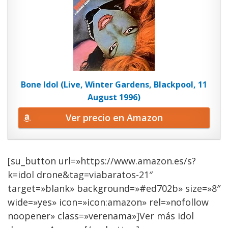
Bone Idol (Live, Winter Gardens, Blackpool, 11
August 1996)
Ver precio en Amazon
[su_button url=»https://www.amazon.es/s?
k=idol drone&tag=viabaratos-21″
target=»blank» background=»#ed702b» size=»8″
wide=»yes» icon=»icon:amazon» rel=»nofollow
noopener» class=»verenama»]Ver más idol