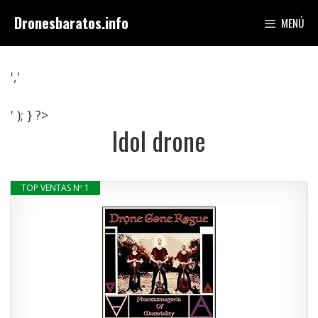
Saltar
Dronesbaratos.info
MENÚ
al
contenido
','
' ); } ?>
Idol drone
TOP VENTAS Nº 1