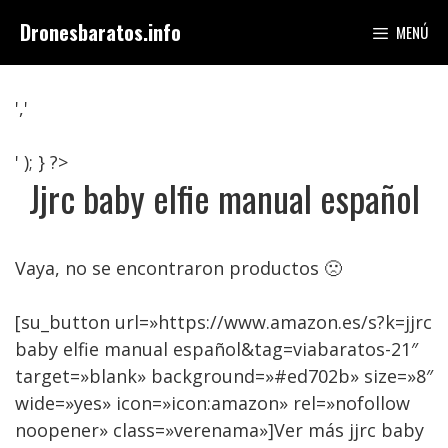
Saltar
Dronesbaratos.info
MENÚ
al
contenido
','
' ); } ?>
Jjrc baby elfie manual español
Vaya, no se encontraron productos 🙁
[su_button url=»https://www.amazon.es/s?k=jjrc
baby elfie manual español&tag=viabaratos-21″
target=»blank» background=»#ed702b» size=»8″
wide=»yes» icon=»icon:amazon» rel=»nofollow
noopener» class=»verenama»]Ver más jjrc baby