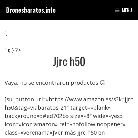
Saltar
Dronesbaratos.info
MENÚ
al
contenido
','
' ); } ?>
Jjrc h50
Vaya, no se encontraron productos 🙁
[su_button url=»https://www.amazon.es/s?k=jjrc
h50&tag=viabaratos-21″ target=»blank»
background=»#ed702b» size=»8″ wide=»yes»
icon=»icon:amazon» rel=»nofollow noopener»
class=»verenama»]Ver más jjrc h50 en