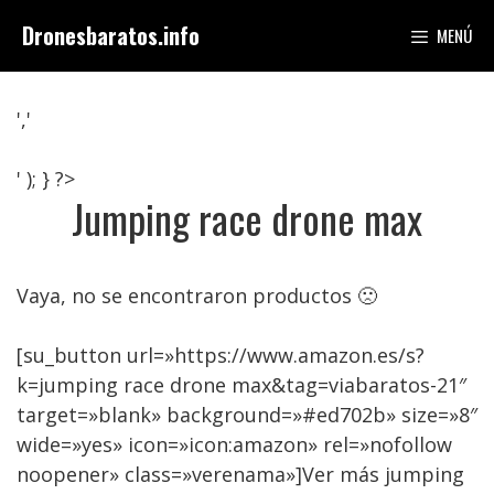
Saltar
Dronesbaratos.info
MENÚ
al
contenido
','
' ); } ?>
Jumping race drone max
Vaya, no se encontraron productos 🙁
[su_button url=»https://www.amazon.es/s?
k=jumping race drone max&tag=viabaratos-21″
target=»blank» background=»#ed702b» size=»8″
wide=»yes» icon=»icon:amazon» rel=»nofollow
noopener» class=»verenama»]Ver más jumping