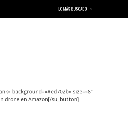
LO MÁS BUSCADO
lank» background=»#ed702b» size=»8″
an drone en Amazon[/su_button]