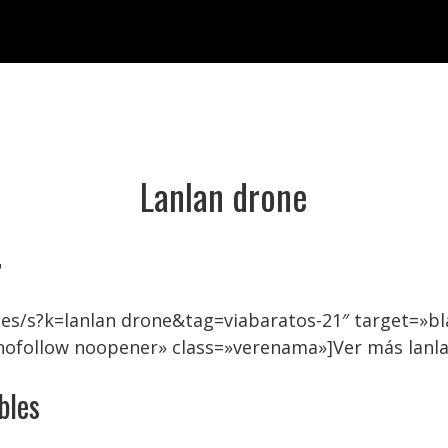
Lanlan drone

es/s?k=lanlan drone&tag=viabaratos-21″ target=»b
nofollow noopener» class=»verenama»]Ver más lanl
bles