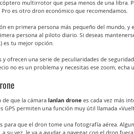
icóptero multirrotor que pesa menos de una libra. 
ne Pro es otro dron económico que recomendamos.
isión en primera persona más pequeño del mundo, y e
imera persona al piloto diario. Si deseas mantenerse
 es tu mejor opción.
 ofrecen una serie de peculiaridades de seguridad 
precio no es un problema y necesitas ese zoom, echa 
drone
o de que la cámara
lanlan drone
es cada vez más inte
 GPS permiten una función muy útil llamada «Vuelt
s para que el dron tome una fotografía aérea. Alg
a su vez, le va a ayudar a navegar con el dron fuera 