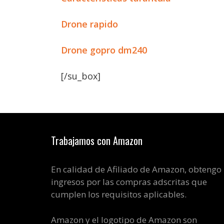
Drone rapido
Drone gopro dm240
[/su_box]
Trabajamos con Amazon
En calidad de Afiliado de Amazon, obtengo
ingresos por las compras adscritas que
cumplen los requisitos aplicables.
Amazon y el logotipo de Amazon son