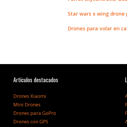
Star wars x wing drone 
Drones para volar en c
Artículos destacados
Drones Xiaomi
Mini Drones
Drones para GoPro
Drones con GPS