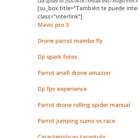
Last update on 2026-08-06 / Affiliate links / Images from
[su_box title="También te puede inter
class="interlink"]
Mavic pro 3
Drone parrot mambo fly
Dji spark fotos
Parrot anafi drone amazon
Dji fpv experience
Parrot drone rolling spider manual
Parrot jumping sumo vs race
Caracteristicas tarantula