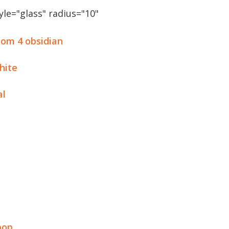
le="glass" radius="10"
om 4 obsidian
hite
al
bop