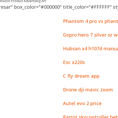
 Amazon Product Advertising API
esar" box_color="#000000" title_color="#FFFFFF" sty
Phantom 4 pro vs phant
Gopro hero 7 silver or w
Hubsan x4 h107d manu
Esc x220s
C fly dream app
Drone dji mavic zoom
Autel evo 2 price
Parrot skycontroller be