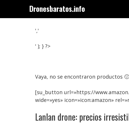
Saltar
Dronesbaratos.info
al
contenido
','
' ); } ?>
Vaya, no se encontraron productos 
[su_button url=»https://www.amazon.
wide=»yes» icon=»icon:amazon» rel=»
Lanlan drone: precios irresisti