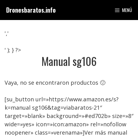
Saltar
Dronesbaratos.info
MENÚ
al
contenido
','
' ); } ?>
Manual sg106
Vaya, no se encontraron productos 🙁
[su_button url=»https://www.amazon.es/s?
k=manual sg106&tag=viabaratos-21″
target=»blank» background=»#ed702b» size=»8″
wide=»yes» icon=»icon:amazon» rel=»nofollow
noopener» class=»verenama»]Ver más manual