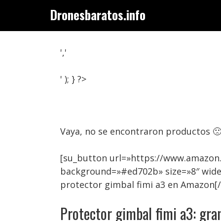
Saltar
Dronesbaratos.info
al
contenido
','
' ); } ?>
Vaya, no se encontraron productos 
[su_button url=»https://www.amazon.
background=»#ed702b» size=»8″ wide
protector gimbal fimi a3 en Amazon[
Protector gimbal fimi a3: gr