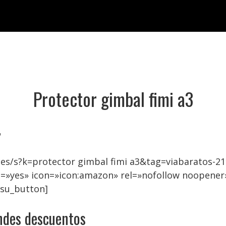
Protector gimbal fimi a3

es/s?k=protector gimbal fimi a3&tag=viabaratos-21
=»yes» icon=»icon:amazon» rel=»nofollow noopener
/su_button]
andes descuentos