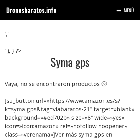
Saltar
Dronesbaratos.info
MENÚ
al
contenido
','
' ); } ?>
Syma gps
Vaya, no se encontraron productos 🙁
[su_button url=»https://www.amazon.es/s?
k=syma gps&tag=viabaratos-21″ target=»blank»
background=»#ed702b» size=»8″ wide=»yes»
icon=»icon:amazon» rel=»nofollow noopener»
class=»verenama»]Ver más syma gps en