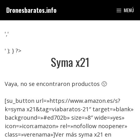
Saltar
Dronesbaratos.info
MENÚ
al
contenido
','
' ); } ?>
Syma x21
Vaya, no se encontraron productos 🙁
[su_button url=»https://www.amazon.es/s?
k=syma x21&tag=viabaratos-21″ target=»blank»
background=»#ed702b» size=»8″ wide=»yes»
icon=»icon:amazon» rel=»nofollow noopener»
class=»verenama»]Ver más syma x21 en