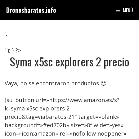
Saltar
Dronesbaratos.info
MENÚ
al
contenido
','
' ); } ?>
Syma x5sc explorers 2 precio
Vaya, no se encontraron productos 🙁
[su_button url=»https://www.amazon.es/s?
k=syma x5sc explorers 2
precio&tag=viabaratos-21″ target=»blank»
background=»#ed702b» size=»8″ wide=»yes»
icon=»icon:amazon» rel=»nofollow noopener»