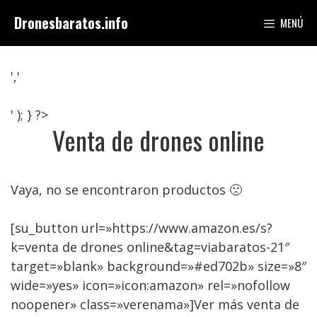
Saltar
Dronesbaratos.info
MENÚ
al
contenido
','
' ); } ?>
Venta de drones online
Vaya, no se encontraron productos 🙁
[su_button url=»https://www.amazon.es/s?
k=venta de drones online&tag=viabaratos-21″
target=»blank» background=»#ed702b» size=»8″
wide=»yes» icon=»icon:amazon» rel=»nofollow
noopener» class=»verenama»]Ver más venta de