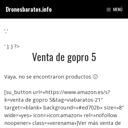
Saltar
Dronesbaratos.info
MENÚ
al
contenido
','
' ); } ?>
Venta de gopro 5
Vaya, no se encontraron productos 🙁
[su_button url=»https://www.amazon.es/s?
k=venta de gopro 5&tag=viabaratos-21″
target=»blank» background=»#ed702b» size=»8″
wide=»yes» icon=»icon:amazon» rel=»nofollow
noopener» class=»verenama»]Ver más venta de