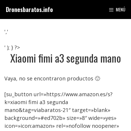
Saltar
Dronesbaratos.info
MENÚ
al
contenido
','
' ); } ?>
Xiaomi fimi a3 segunda mano
Vaya, no se encontraron productos 🙁
[su_button url=»https://www.amazon.es/s?
k=xiaomi fimi a3 segunda
mano&tag=viabaratos-21″ target=»blank»
background=»#ed702b» size=»8″ wide=»yes»
icon=»icon:amazon» rel=»nofollow noopener»