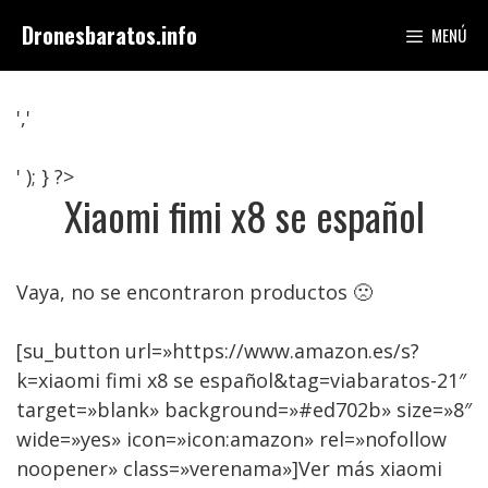
Saltar
Dronesbaratos.info
MENÚ
al
contenido
','
' ); } ?>
Xiaomi fimi x8 se español
Vaya, no se encontraron productos 🙁
[su_button url=»https://www.amazon.es/s?
k=xiaomi fimi x8 se español&tag=viabaratos-21″
target=»blank» background=»#ed702b» size=»8″
wide=»yes» icon=»icon:amazon» rel=»nofollow
noopener» class=»verenama»]Ver más xiaomi