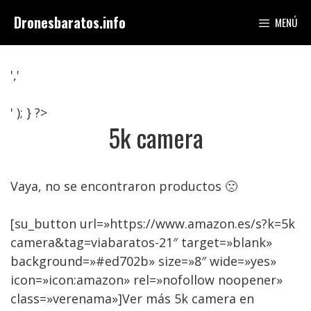
Saltar
Dronesbaratos.info
MENÚ
al
contenido
','
' ); } ?>
5k camera
Vaya, no se encontraron productos 🙁
[su_button url=»https://www.amazon.es/s?k=5k
camera&tag=viabaratos-21″ target=»blank»
background=»#ed702b» size=»8″ wide=»yes»
icon=»icon:amazon» rel=»nofollow noopener»
class=»verenama»]Ver más 5k camera en