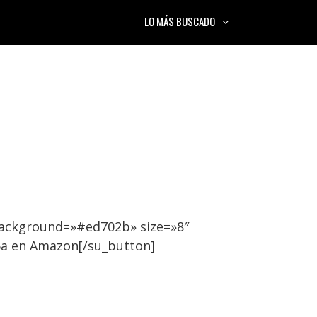
LO MÁS BUSCADO
background=»#ed702b» size=»8″
6a en Amazon[/su_button]