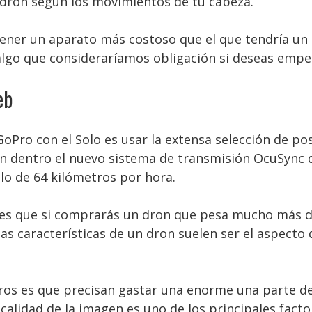
u dron según los movimientos de tu cabeza.
er un aparato más costoso que el que tendría un pr
lgo que consideraríamos obligación si deseas empez
eb
oPro con el Solo es usar la extensa selección de pos
en dentro el nuevo sistema de transmisión OcuSync 
elo de 64 kilómetros por hora.
s que si comprarás un dron que pesa mucho más de
 las características de un dron suelen ser el aspecto
ros es que precisan gastar una enorme una parte de
a calidad de la imagen es uno de los principales fact