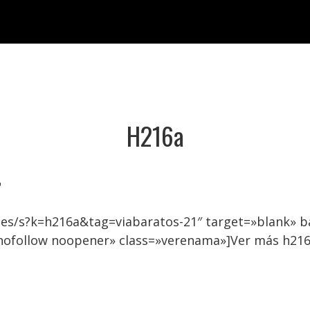
H216a

.es/s?k=h216a&tag=viabaratos-21″ target=»blank» 
»nofollow noopener» class=»verenama»]Ver más h21