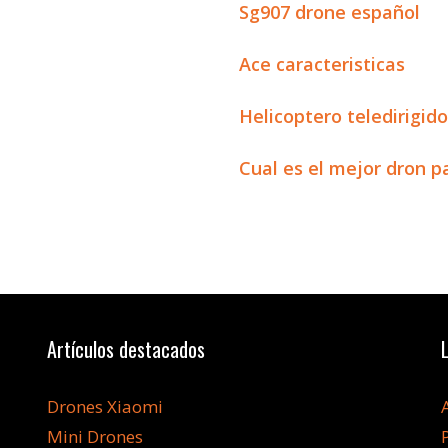
Sg907 drone español
Ace caracteristicas
Helicoptero teledirigid
Cual es el mejor dron p
Artículos destacados
Drones Xiaomi
Mini Drones