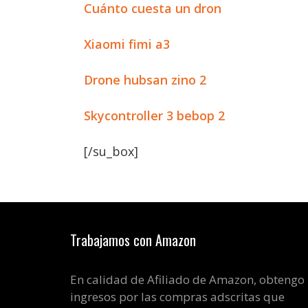
Cuánto cuesta un dron
Xiaomi fimi a3
Drone hubsan zino 2
Skycontroller 3 bebop 2
[/su_box]
Trabajamos con Amazon
En calidad de Afiliado de Amazon, obtengo
ingresos por las compras adscritas que