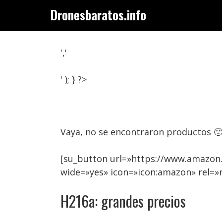
Saltar
Dronesbaratos.info
al
contenido
','
' ); } ?>
Vaya, no se encontraron productos 
[su_button url=»https://www.amazon
wide=»yes» icon=»icon:amazon» rel=
H216a: grandes precios