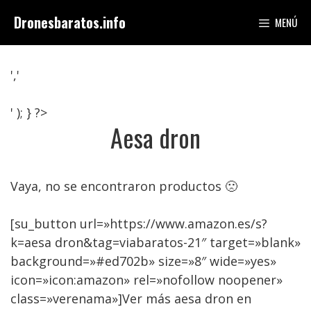
Saltar
Dronesbaratos.info
MENÚ
al
contenido
','
' ); } ?>
Aesa dron
Vaya, no se encontraron productos 🙁
[su_button url=»https://www.amazon.es/s?
k=aesa dron&tag=viabaratos-21″ target=»blank»
background=»#ed702b» size=»8″ wide=»yes»
icon=»icon:amazon» rel=»nofollow noopener»
class=»verenama»]Ver más aesa dron en