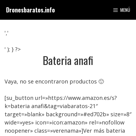
Saltar
Dronesbaratos.info
MENÚ
al
contenido
','
' ); } ?>
Bateria anafi
Vaya, no se encontraron productos 🙁
[su_button url=»https://www.amazon.es/s?
k=bateria anafi&tag=viabaratos-21″
target=»blank» background=»#ed702b» size=»8″
wide=»yes» icon=»icon:amazon» rel=»nofollow
noopener» class=»verenama»]Ver más bateria