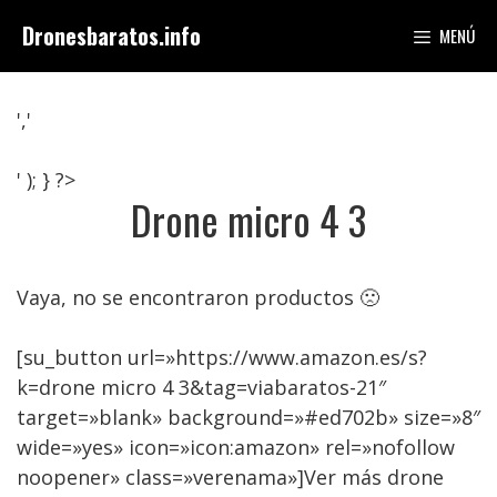
Saltar
Dronesbaratos.info
MENÚ
al
contenido
','
' ); } ?>
Drone micro 4 3
Vaya, no se encontraron productos 🙁
[su_button url=»https://www.amazon.es/s?
k=drone micro 4 3&tag=viabaratos-21″
target=»blank» background=»#ed702b» size=»8″
wide=»yes» icon=»icon:amazon» rel=»nofollow
noopener» class=»verenama»]Ver más drone