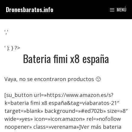
Saltar
Dronesbaratos.info
MENÚ
al
contenido
','
' ); } ?>
Bateria fimi x8 españa
Vaya, no se encontraron productos 🙁
[su_button url=»https://www.amazon.es/s?
k=bateria fimi x8 españa&tag=viabaratos-21″
target=»blank» background=»#ed702b» size=»8″
wide=»yes» icon=»icon:amazon» rel=»nofollow
noopener» class=»verenama»]Ver más bateria