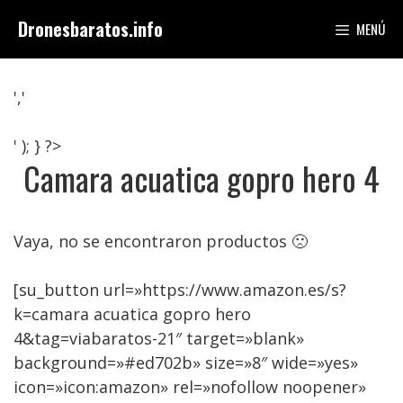
Saltar
Dronesbaratos.info
MENÚ
al
contenido
','
' ); } ?>
Camara acuatica gopro hero 4
Vaya, no se encontraron productos 🙁
[su_button url=»https://www.amazon.es/s?
k=camara acuatica gopro hero
4&tag=viabaratos-21″ target=»blank»
background=»#ed702b» size=»8″ wide=»yes»
icon=»icon:amazon» rel=»nofollow noopener»