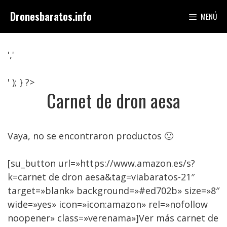
Saltar
Dronesbaratos.info
MENÚ
al
contenido
','
' ); } ?>
Carnet de dron aesa
Vaya, no se encontraron productos 🙁
[su_button url=»https://www.amazon.es/s?
k=carnet de dron aesa&tag=viabaratos-21″
target=»blank» background=»#ed702b» size=»8″
wide=»yes» icon=»icon:amazon» rel=»nofollow
noopener» class=»verenama»]Ver más carnet de